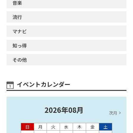
音楽
流行
マナビ
知っ得
その他
イベントカレンダー
2026
年
08
月
次月
日
月
火
水
木
金
土