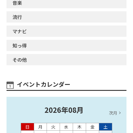
音楽
流行
マナビ
知っ得
その他
イベントカレンダー
2026
年
08
月
次月
日
月
火
水
木
金
土