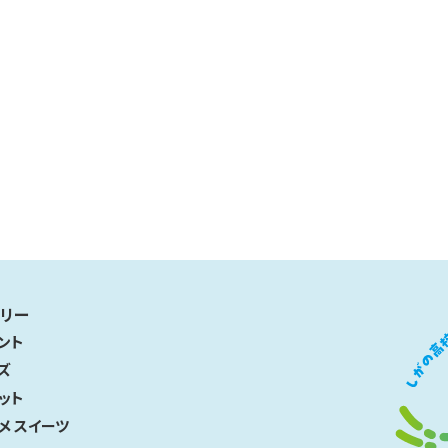
リー
ント
ズ
ット
メ スイーツ