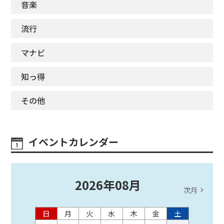
音楽
流行
マナビ
知っ得
その他
イベントカレンダー
2026
年
08
月
次月
日
月
火
水
木
金
土