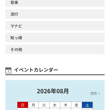
音楽
流行
マナビ
知っ得
その他
イベントカレンダー
2026
年
08
月
次月
日
月
火
水
木
金
土