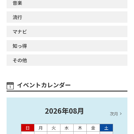
音楽
流行
マナビ
知っ得
その他
イベントカレンダー
2026
年
08
月
次月
日
月
火
水
木
金
土