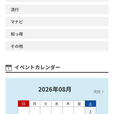
流行
マナビ
知っ得
その他
イベントカレンダー
2026
年
08
月
次月
日
月
火
水
木
金
土
1