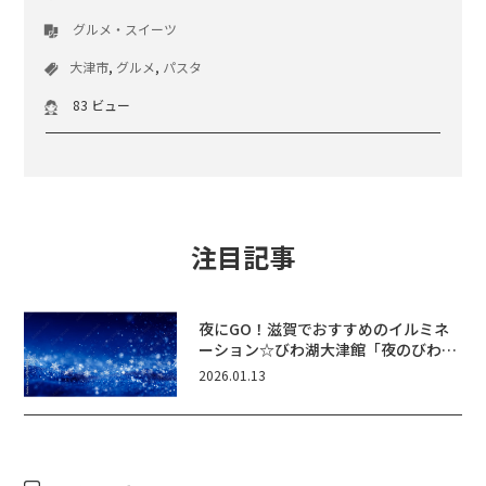
グルメ・スイーツ
大津市
,
グルメ
,
パスタ
83 ビュー
注目記事
夜にGO！滋賀でおすすめのイルミネ
ーション☆びわ湖大津館「夜のびわ湖
に輝くいきものたち」開催！
2026.01.13