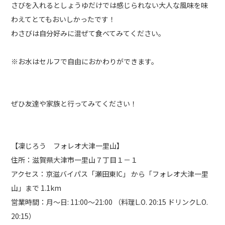
さびを入れるとしょうゆだけでは感じられない大人な風味を味
わえてとてもおいしかったです！
わさびは自分好みに混ぜて食べてみてください。
※お水はセルフで自由におかわりができます。
ぜひ友達や家族と行ってみてください！
【凜じろう フォレオ大津一里山】
住所：滋賀県大津市一里山７丁目１－１
アクセス：京滋バイパス「瀬田東IC」 から「フォレオ大津一里
山」まで 1.1km
営業時間：月～日: 11:00～21:00 （料理L.O. 20:15 ドリンクL.O.
20:15）