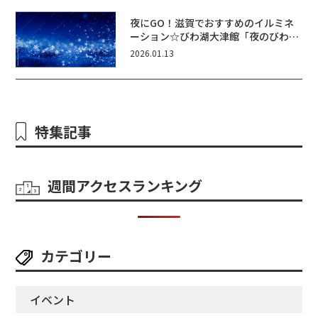
夜にGO！滋賀でおすすめのイルミネ
ーション☆びわ湖大津館「夜のびわ湖
に輝くいきものたち」開催！
2026.01.13
特集記事
週間アクセスランキング
カテゴリー
イベント