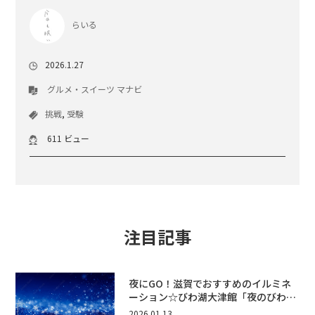
らいる
2026.1.27
グルメ・スイーツ
マナビ
挑戦
,
受験
611 ビュー
注目記事
夜にGO！滋賀でおすすめのイルミネ
ーション☆びわ湖大津館「夜のびわ湖
に輝くいきものたち」開催！
2026.01.13